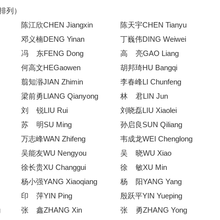
排列）
陈江欣CHEN Jiangxin
陈天宇CHEN Tianyu
邓义楠DENG Yinan
丁巍伟DING Weiwei
冯
东FENG Dong
高
亮GAO Liang
何高文HEGaowen
胡邦琦HU Bangqi
翦知湣JIAN Zhimin
李春峰LI Chunfeng
梁前
勇LIANG Qianyong
林
君LIN Jun
刘
锐LIU Rui
刘晓磊LIU Xiaolei
苏
明SU Ming
孙启良SUN Qiliang
万志峰WAN Zhifeng
韦成龙WEI Chenglong
吴能友WU Nengyou
吴
晓WU Xiao
徐长贵XU Changgui
徐
敏XU Min
杨小强YANG Xiaoqiang
杨
阳YANG Yang
印
萍YIN Ping
殷跃平YIN Yueping
g
张
鑫ZHANG Xin
张
勇ZHANG Yong