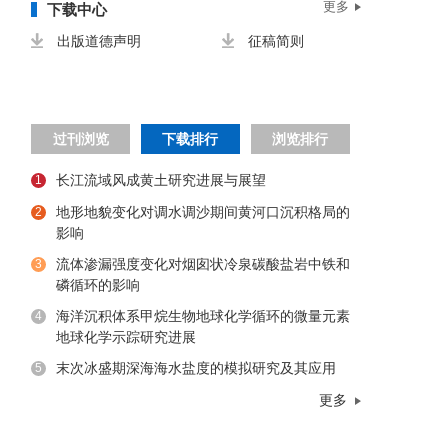
更多
下载中心
出版道德声明
征稿简则
过刊浏览
下载排行
浏览排行
长江流域风成黄土研究进展与展望
1
地形地貌变化对调水调沙期间黄河口沉积格局的
2
影响
流体渗漏强度变化对烟囱状冷泉碳酸盐岩中铁和
3
磷循环的影响
海洋沉积体系甲烷生物地球化学循环的微量元素
4
地球化学示踪研究进展
末次冰盛期深海海水盐度的模拟研究及其应用
5
更多