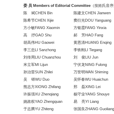
委 员 Members of Editorial Committee
（按姓氏音序
陈 斌CHEN Bin
陈建文CHEN Jianwen
陈希节CHEN Xijie
窦衍光DOU Yanguang
方小敏FANG Xiaomin
方银霞FANG Yinxia
高
抒GAO Shu
郝
芳HAO Fang
胡高伟HU Gaowei
黄恩清HUANG Enqing
李三忠LI Sanzhong
李铁刚LI Tiegang
刘传周LIU Chuanzhou
刘
俊LIU Jun
米立军MI Lijun
宁伏龙NING Fulong
孙治雷SUN Zhilei
万世明WAN Shiming
吴
铎WU Duo
吴怀春WU Huaichun
熊志方XIONG Zhifang
邢
磊XING Lei
许振强XU Zhenqiang
杨守业YANG Shouye
姚政权YAO Zhengquan
易
亮YI Liang
于志腾YU Zhiteng
张国良ZHANG Guolian