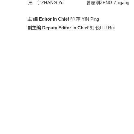
张
宇ZHANG Yu
曾志刚ZENG Zhigang
主 编 Editor in Chief
印 萍 YIN Ping
副主编 Deputy Editor in Chief
刘 锐LIU Rui