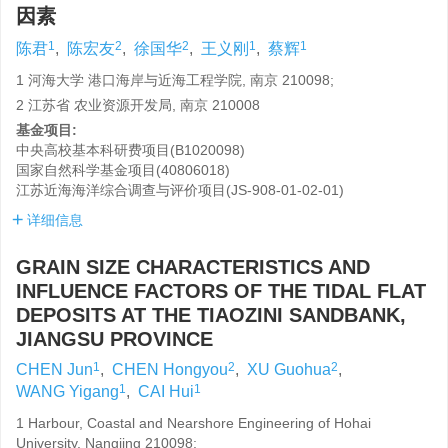
因素
1
2
2
1
1
陈君
,
陈宏友
,
徐国华
,
王义刚
,
蔡辉
1 河海大学 港口海岸与近海工程学院, 南京 210098;
2 江苏省 农业资源开发局, 南京 210008
基金项目:
中央高校基本科研费项目(B1020098)
国家自然科学基金项目(40806018)
江苏近海海洋综合调查与评价项目(JS-908-01-02-01)
详细信息
GRAIN SIZE CHARACTERISTICS AND
INFLUENCE FACTORS OF THE TIDAL FLAT
DEPOSITS AT THE TIAOZINI SANDBANK,
JIANGSU PROVINCE
1
2
2
CHEN Jun
,
CHEN Hongyou
,
XU Guohua
,
1
1
WANG Yigang
,
CAI Hui
1 Harbour, Coastal and Nearshore Engineering of Hohai
University, Nangjing 210098;