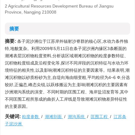
2 Agricultural Resources Development Bureau of Jiangsu
Province, Nangjing 210008
摘要
摘要:
条子泥沙洲位于江苏岸外辐射沙脊群的核心区,水动力条件独
特,地貌复杂。利用2009年5月11日在条子泥沙洲内缘区3条断面的
潮滩表层沉积物粒度资料,分析该区域潮滩沉积物的粒度参数特征、
沉积物粒度组成及沿程变化等,探讨不同岸段的沉积特征与水动力环
境特征的相关性,以及影响潮滩沉积特征的主要因素等。结果表明,潮
滩沉积物以砂质粉砂为主,自堤向海由细变粗,平均粒径为4~6 Φ,分选
较好,正偏态,峰态尖锐,以跃移搬运为主;影响潮滩沉积的主要因素有
沙洲潮沟系统的演变、不同时期的匡围工程、海岸盐沼发育等,其中
不同匡围工程所形成的曲折人工岸线是导致潮滩沉积物差异特征性
的主要原因。
关键词:
粒度参数
/
潮滩剖面
/
潮沟系统
/
匡围工程
/
江苏条
子泥沙洲