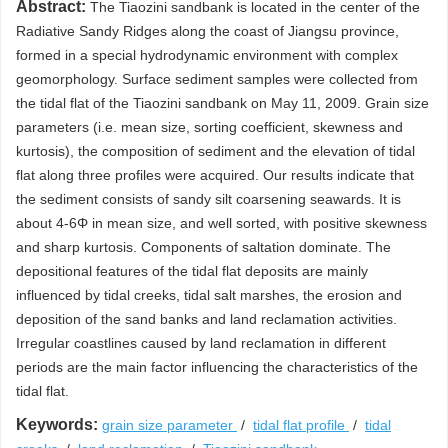
Abstract:
The Tiaozini sandbank is located in the center of the
Radiative Sandy Ridges along the coast of Jiangsu province,
formed in a special hydrodynamic environment with complex
geomorphology. Surface sediment samples were collected from
the tidal flat of the Tiaozini sandbank on May 11, 2009. Grain size
parameters (i.e. mean size, sorting coefficient, skewness and
kurtosis), the composition of sediment and the elevation of tidal
flat along three profiles were acquired. Our results indicate that
the sediment consists of sandy silt coarsening seawards. It is
about 4-6Φ in mean size, and well sorted, with positive skewness
and sharp kurtosis. Components of saltation dominate. The
depositional features of the tidal flat deposits are mainly
influenced by tidal creeks, tidal salt marshes, the erosion and
deposition of the sand banks and land reclamation activities.
Irregular coastlines caused by land reclamation in different
periods are the main factor influencing the characteristics of the
tidal flat.
Keywords:
grain size parameter
/
tidal flat profile
/
tidal